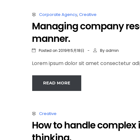
Corporate Agency
,
Creative
Managing company resou
manner.
Posted on
By
2019年5月18日
admin
Lorem ipsum dolor sit amet consectetur adipi
READ MORE
Creative
How to handle complex i
thinking.