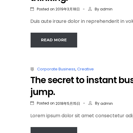
Posted on
By
2019年3月18日
admin
Duis aute iraure dolor in reprehenderit in volu
READ MORE
Corporate Business
,
Creative
The secret to instant bu
jump.
Posted on
By
2018年5月15日
admin
Lorem ipsum dolor sit amet consectetur adip