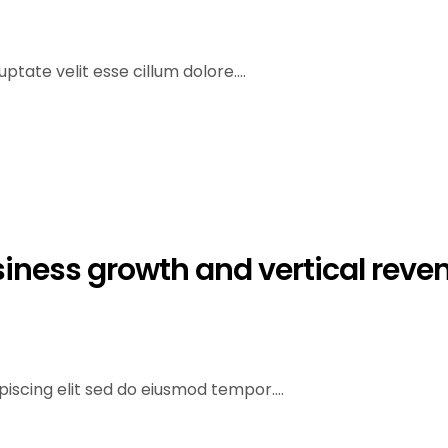
ptate velit esse cillum dolore....
siness growth and vertical reve
iscing elit sed do eiusmod tempor....