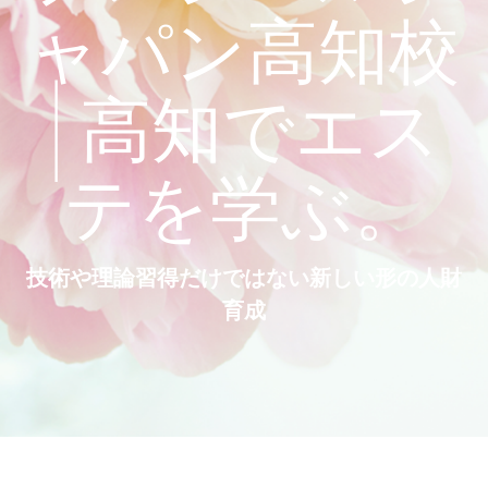
ャパン高知校
| 高知でエス
テを学ぶ。
技術や理論習得だけではない新しい形の人財
育成